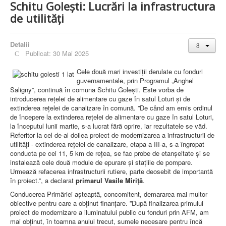
Schitu Golești: Lucrări la infrastructura
de utilități
Detalii
Publicat: 30 Mai 2025
Cele două mari investiții derulate cu fonduri
guvernamentale, prin Programul „Anghel
Saligny”, continuă în comuna Schitu Golești. Este vorba de
introducerea rețelei de alimentare cu gaze în satul Loturi și de
extinderea rețelei de canalizare în comună. ”De când am emis ordinul
de începere la extinderea rețelei de alimentare cu gaze în satul Loturi,
la începutul lunii martie, s-a lucrat fără oprire, iar rezultatele se văd.
Referitor la cel de-al doilea proiect de modernizarea a infrastructurii de
utilități - extinderea rețelei de canalizare, etapa a III-a, s-a îngropat
conducta pe cei 11, 5 km de rețea, se fac probe de etanșeitate și se
instalează cele două module de epurare și stațiile de pompare.
Urmează refacerea infrastructurii rutiere, parte deosebit de importantă
în proiect.”, a declarat
primarul Vasile Miriță
.
Conducerea Primăriei așteaptă, concomitent, demararea mai multor
obiective pentru care a obținut finanțare. ”După finalizarea primului
proiect de modernizare a iluminatului public cu fonduri prin AFM, am
mai obținut, în toamna anului trecut, sumele necesare pentru încă