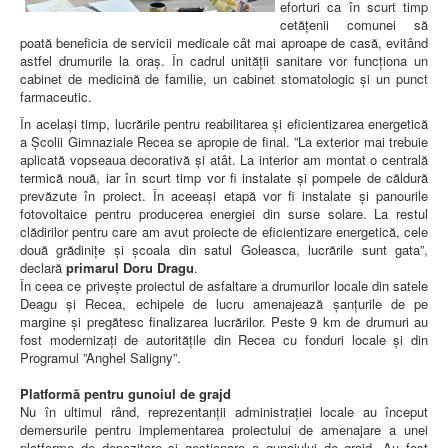
eforturi ca în scurt timp
cetățenii comunei să
poată beneficia de servicii medicale cât mai aproape de casă, evitând
astfel drumurile la oraș. În cadrul unității sanitare vor funcționa un
cabinet de medicină de familie, un cabinet stomatologic și un punct
farmaceutic.
În același timp, lucrările pentru reabilitarea și eficientizarea energetică
a Școlii Gimnaziale Recea se apropie de final. ”La exterior mai trebuie
aplicată vopseaua decorativă și atât. La interior am montat o centrală
termică nouă, iar în scurt timp vor fi instalate și pompele de căldură
prevăzute în proiect. În aceeași etapă vor fi instalate și panourile
fotovoltaice pentru producerea energiei din surse solare. La restul
clădirilor pentru care am avut proiecte de eficientizare energetică, cele
două grădinițe și școala din satul Goleasca, lucrările sunt gata”,
declară
primarul Doru Dragu
.
În ceea ce privește proiectul de asfaltare a drumurilor locale din satele
Deagu și Recea, echipele de lucru amenajează șanțurile de pe
margine și pregătesc finalizarea lucrărilor. Peste 9 km de drumuri au
fost modernizați de autoritățile din Recea cu fonduri locale și din
Programul ”Anghel Saligny”.
Platformă pentru gunoiul de grajd
Nu în ultimul rând, reprezentanții administrației locale au început
demersurile pentru implementarea proiectului de amenajare a unei
platforme de depozitare și gestionare a gunoiului de grajd. Au fost