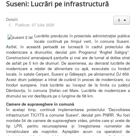
Suseni: Lucrări pe infrastructură
Detalii
Publicat: 07 Iulie 2025
Lucrările prevăzute în proiectele administrației publice
locale continuă pe timpul verii, în comuna Suseni.
Astfel, în această perioadă se lucrează în cadrul proiectului de
modernizare a drumurilor, derulat prin Programul ”Anghel Saligny”.
Constructorul amenajează șanțurile și mai are de turnat al doilea strat
de asfalt pe 5 km de drumuri. De asemenea, au demarat lucrările de
modernizare a rețelei de alimentare cu apă, executate cu fonduri
locale, în satele Cerșani, Suseni și Găleșești, pe aliniamentul DJ 659.
Acest drum județean a intrat de curând în proces de modernizare, cu
fonduri europene, însă lucrările au început de la limita cu județul
Dâmbovița, în comuna Ștefan cel Mare. Lucrările de modernizare a
drumului se vor desfășura pe o lungime de 58 km.
Camere de supraveghere în comună
În același timp, continuă implementarea proiectului ”Dezvoltarea
infrastructurii TIC/ITS a comunei Suseni”, derulat prin PNRR. ”Au fost
montate 54 de camere de supraveghere video, printre care și unele de
tip LPR, pentru recunoașterea și înregistrarea numerelor de
înmatriculare ale mașinilor. Așteptăm acum ca operatorul de